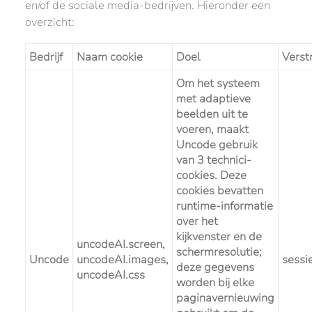
en/of de sociale media-bedrijven. Hieronder een
overzicht:
Bedrijf
Naam cookie
Doel
Verstr
Om het systeem
met adaptieve
beelden uit te
voeren, maakt
Uncode gebruik
van 3 technici-
cookies. Deze
cookies bevatten
runtime-informatie
over het
kijkvenster en de
uncodeAI.screen,
schermresolutie;
Uncode
uncodeAI.images,
sessie
deze gegevens
uncodeAI.css
worden bij elke
paginavernieuwing